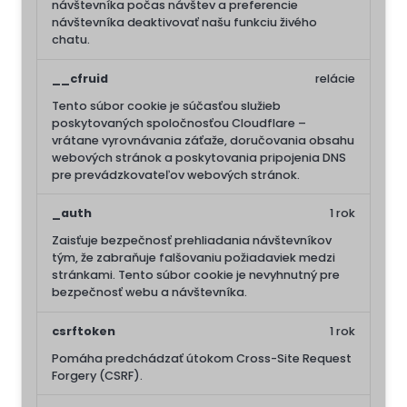
návštevníka počas návštev a preferencie
návštevníka deaktivovať našu funkciu živého
chatu.
__cfruid
relácie
Tento súbor cookie je súčasťou služieb
poskytovaných spoločnosťou Cloudflare –
vrátane vyrovnávania záťaže, doručovania obsahu
webových stránok a poskytovania pripojenia DNS
pre prevádzkovateľov webových stránok.
_auth
1 rok
Zaisťuje bezpečnosť prehliadania návštevníkov
tým, že zabraňuje falšovaniu požiadaviek medzi
stránkami. Tento súbor cookie je nevyhnutný pre
bezpečnosť webu a návštevníka.
csrftoken
1 rok
Pomáha predchádzať útokom Cross-Site Request
Forgery (CSRF).