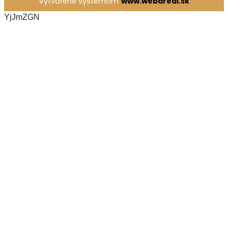
Vytvorené systémom
www.webareal.sk
YjJmZGN