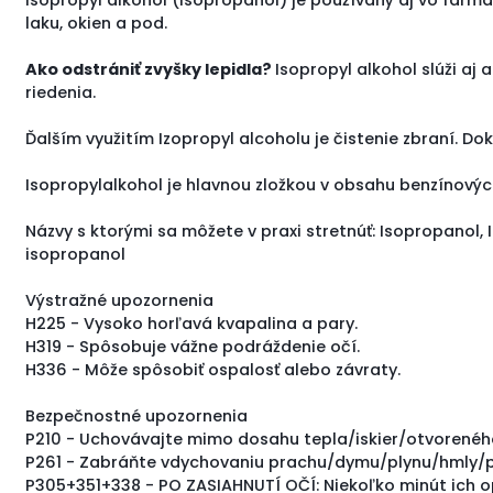
laku, okien a pod.
Ako odstrániť zvyšky lepidla?
Isopropyl alkohol slúži aj
riedenia.
Ďalším využitím Izopropyl alcoholu je čistenie zbraní. 
Isopropylalkohol je hlavnou zložkou v obsahu benzínovýc
Názvy s ktorými sa môžete v praxi stretnúť: Isopropanol, 
isopropanol
Výstražné upozornenia
H225 - Vysoko horľavá kvapalina a pary.
H319 - Spôsobuje vážne podráždenie očí.
H336 - Môže spôsobiť ospalosť alebo závraty.
Bezpečnostné upozornenia
P210 - Uchovávajte mimo dosahu tepla/iskier/otvoreného
P261 - Zabráňte vdychovaniu prachu/dymu/plynu/hmly/pár
P305+351+338 - PO ZASIAHNUTÍ OČÍ: Niekoľko minút ich op