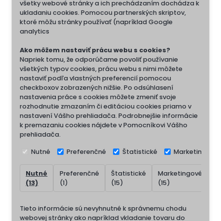
všetky webové stránky a ich prechádzaním dochádza k
ukladaniu cookies. Pomocou partnerských skriptov,
ktoré môžu stránky používať (napríklad Google
analytics
Ako môžem nastaviť prácu webu s cookies?
Napriek tomu, že odporúčame povoliť používanie
všetkých typov cookies, prácu webu s nimi môžete
nastaviť podľa vlastných preferencií pomocou
checkboxov zobrazených nižšie. Po odsúhlasení
nastavenia práce s cookies môžete zmeniť svoje
rozhodnutie zmazaním či editáciou cookies priamo v
nastavení Vášho prehliadača. Podrobnejšie informácie
k premazaniu cookies nájdete v Pomocníkovi Vášho
prehliadača.
Nutné
Preferenčné
Štatistické
Marketingové
Nutné
Preferenčné
Štatistické
Marketingové
N
(13)
(1)
(15)
(15)
(
Tieto informácie sú nevyhnutné k správnemu chodu
webovej stránky ako napríklad vkladanie tovaru do