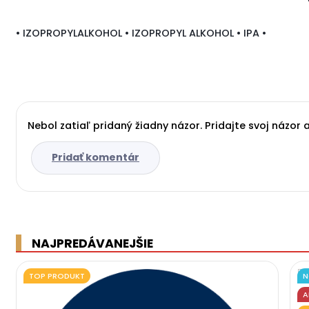
• IZOPROPYLALKOHOL • IZOPROPYL ALKOHOL • IPA •
Nebol zatiaľ pridaný žiadny názor. Pridajte svoj názor 
Pridať komentár
NAJPREDÁVANEJŠIE
TOP PRODUKT
N
A