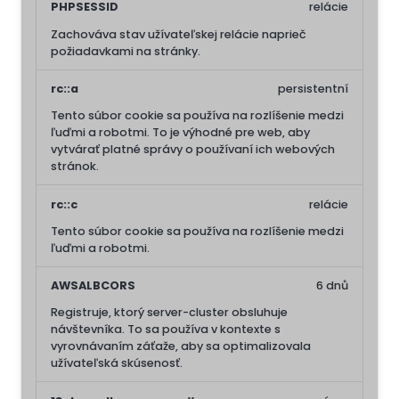
PHPSESSID
relácie
Zachováva stav užívateľskej relácie naprieč
požiadavkami na stránky.
rc::a
persistentní
Tento súbor cookie sa používa na rozlíšenie medzi
ľuďmi a robotmi. To je výhodné pre web, aby
vytvárať platné správy o používaní ich webových
stránok.
rc::c
relácie
Tento súbor cookie sa používa na rozlíšenie medzi
ľuďmi a robotmi.
AWSALBCORS
6 dnů
Registruje, ktorý server-cluster obsluhuje
návštevníka. To sa používa v kontexte s
vyrovnávaním záťaže, aby sa optimalizovala
užívateľská skúsenosť.