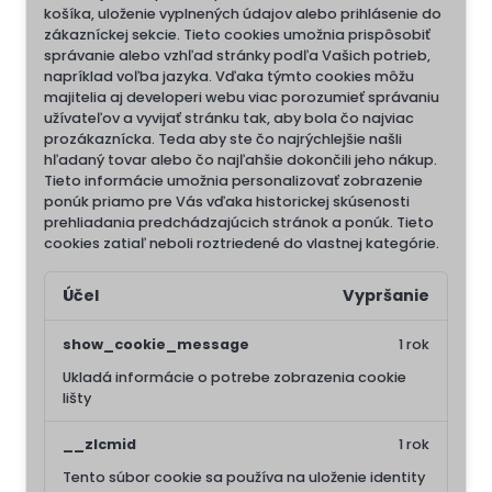
košíka, uloženie vyplnených údajov alebo prihlásenie do
zákazníckej sekcie.
Tieto cookies umožnia prispôsobiť
správanie alebo vzhľad stránky podľa Vašich potrieb,
napríklad voľba jazyka.
Vďaka týmto cookies môžu
majitelia aj developeri webu viac porozumieť správaniu
užívateľov a vyvijať stránku tak, aby bola čo najviac
prozákaznícka. Teda aby ste čo najrýchlejšie našli
hľadaný tovar alebo čo najľahšie dokončili jeho nákup.
Tieto informácie umožnia personalizovať zobrazenie
ponúk priamo pre Vás vďaka historickej skúsenosti
prehliadania predchádzajúcich stránok a ponúk.
Tieto
cookies zatiaľ neboli roztriedené do vlastnej kategórie.
Účel
Vypršanie
show_cookie_message
1 rok
Ukladá informácie o potrebe zobrazenia cookie
lišty
__zlcmid
1 rok
Tento súbor cookie sa používa na uloženie identity