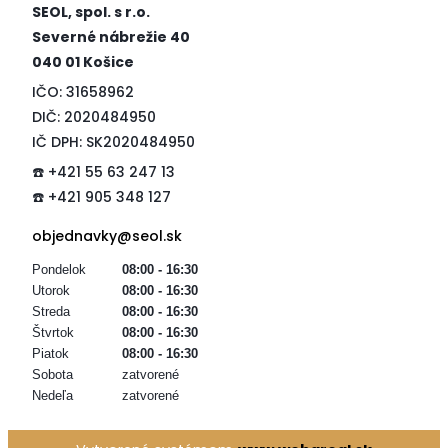
SEOL, spol. s r.o.
Severné nábrežie 40
040 01 Košice
IČO: 31658962
DIČ: 2020484950
IČ DPH: SK2020484950
☎️ +421 55 63 247 13
☎️ +421 905 348 127
objednavky@seol.sk
Pondelok
08:00 - 16:30
Utorok
08:00 - 16:30
Streda
08:00 - 16:30
Štvrtok
08:00 - 16:30
Piatok
08:00 - 16:30
Sobota
zatvorené
Nedeľa
zatvorené