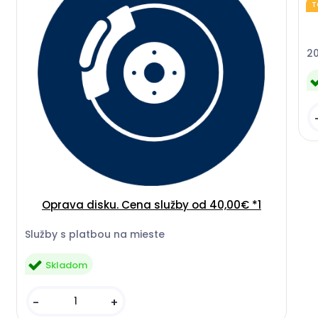
T
Pr
20
Oprava disku. Cena služby od 40,00€ *1
Služby s platbou na mieste
Skladom
-
+