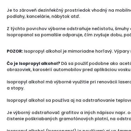
Je to zároveň dezinfekčný prostriedok vhodný na mobilné t
podlahy, kancelárie, nábytok atď.
Z týchto povrchov výborne odstraňuje nečistotu, šmuhy od
Isopropanol sa pomalšie odparuje, čím zvyšuje dobu, poča
POZOR:
Isopropyl alkohol je mimoriadne horľavý. Výpary 
Čo je Isopropyl alkohol?
Dá sa použiť podobne ako acetón
obrazoviek, karosérií automobilov pred aplikáciou vosku
Isopropyl alkohol má výborné využitie pri renovácii las
a stopy.
Isopropyl alkohol sa používa aj na odstraňovanie teplov
Je výborný odstraňovač grafitov a iných nápisov napr. o
čistenie poškriabaných gramofónových platní, na odstraň
Isopropyl alkohol (Isopropanol) je používaný aj vo farm