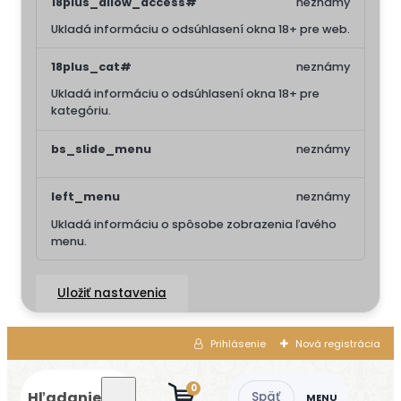
18plus_allow_access#
neznámy
Ukladá informáciu o odsúhlasení okna 18+ pre web.
18plus_cat#
neznámy
Ukladá informáciu o odsúhlasení okna 18+ pre
kategóriu.
bs_slide_menu
neznámy
left_menu
neznámy
Ukladá informáciu o spôsobe zobrazenia ľavého
menu.
Uložiť nastavenia
Prihlásenie
Nová registrácia
0
Hľadanie