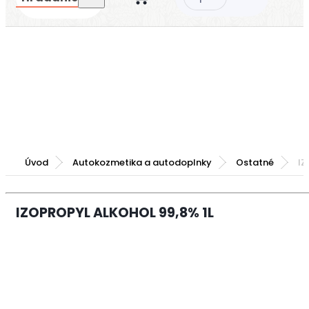
Úvod
Autokozmetika a autodoplnky
Ostatné
IZ
IZOPROPYL ALKOHOL 99,8% 1L