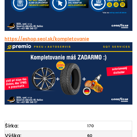
https://eshop.seol.sk/kompletovanie
Šírka:
170
Výška:
60