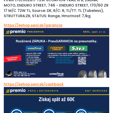
Pirelli 170/60ZR17 72W SCORPION TRAIL III R, ZADNÁ,
MOTO, ENDURO STREET, 746 - ENDURO STREET, 170/60 ZR
17 M/C 72W TL, Source: DE, R/C: R, TL/TT: TL (Tubeless),
STRUTTURA:ZR, STATUS: Range, Hmotnosť: 7,1kg
https://eshop.seol.sk/garancia
https://eshop.seol.sk/cashback