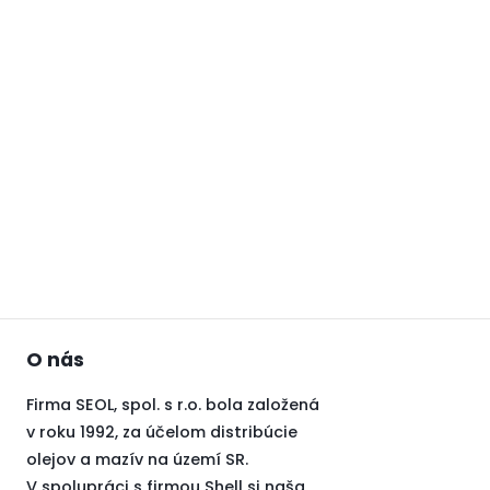
O nás
Firma SEOL, spol. s r.o. bola založená
v roku 1992, za účelom distribúcie
olejov a mazív na území SR.
V spolupráci s firmou Shell si naša