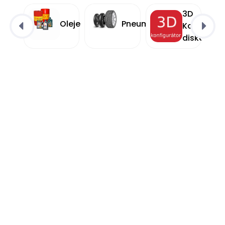
3D
Oleje
Pneumatiky
Konfigurá
diskov