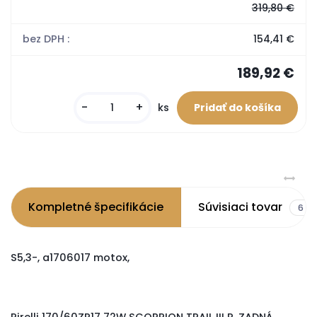
319,80 €
bez DPH :
154,41 €
189,92 €
-
+
ks
Kompletné špecifikácie
Súvisiaci tovar
6
S5,3-, a1706017 motox,