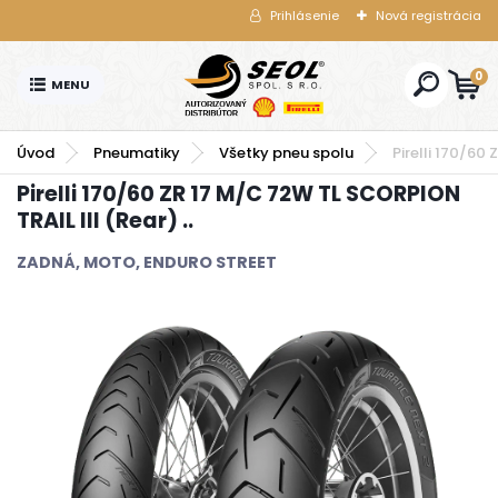
Prihlásenie
Nová registrácia
0
Úvod
Pneumatiky
Všetky pneu spolu
Pirelli 170/60
Pirelli 170/60 ZR 17 M/C 72W TL SCORPION
TRAIL III (Rear) ..
ZADNÁ, MOTO, ENDURO STREET