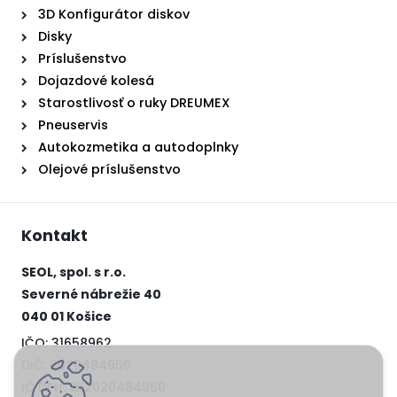
3D Konfigurátor diskov
Disky
Príslušenstvo
Dojazdové kolesá
Starostlivosť o ruky DREUMEX
Pneuservis
Autokozmetika a autodoplnky
Olejové príslušenstvo
Kontakt
SEOL, spol. s r.o.
Severné nábrežie 40
040 01 Košice
IČO: 31658962
DIČ: 2020484950
IČ DPH: SK2020484950