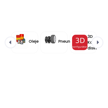
3D
Oleje
Pneumatiky
Konfigurá
diskov