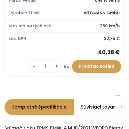
Farba ventilu:
čierny ventil
Výrobca TPMS:
WEGMANN GmbH
Maximálna rýchlosť:
250 km/h
bez DPH :
32,75 €
40,28 €
-
+
ks
Kompletné špecifikácie
Súvisiaci tovar
0
Snímač tlaku TPMS BMW i4 i4 10/2021 WEOPD čierny