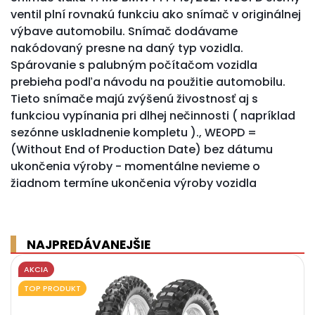
ventil plní rovnakú funkciu ako snímač v originálnej
výbave automobilu. Snímač dodávame
nakódovaný presne na daný typ vozidla.
Spárovanie s palubným počítačom vozidla
prebieha podľa návodu na použitie automobilu.
Tieto snímače majú zvýšenú živostnosť aj s
funkciou vypínania pri dlhej nečinnosti ( napríklad
sezónne uskladnenie kompletu )., WEOPD =
(Without End of Production Date) bez dátumu
ukončenia výroby - momentálne nevieme o
žiadnom termíne ukončenia výroby vozidla
NAJPREDÁVANEJŠIE
AKCIA
TOP PRODUKT