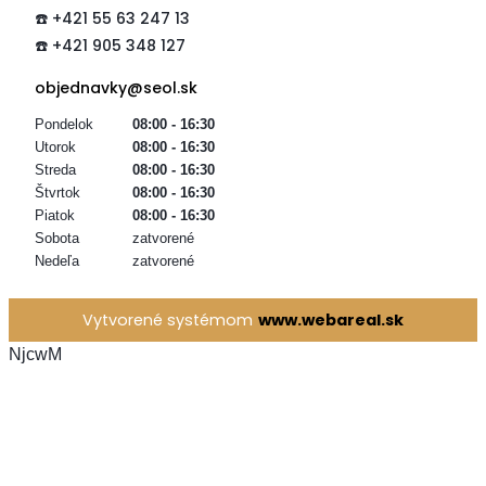
☎️ +421 55 63 247 13
☎️ +421 905 348 127
objednavky@seol.sk
Pondelok
08:00 - 16:30
Utorok
08:00 - 16:30
Streda
08:00 - 16:30
Štvrtok
08:00 - 16:30
Piatok
08:00 - 16:30
Sobota
zatvorené
Nedeľa
zatvorené
Vytvorené systémom
www.webareal.sk
NjcwM