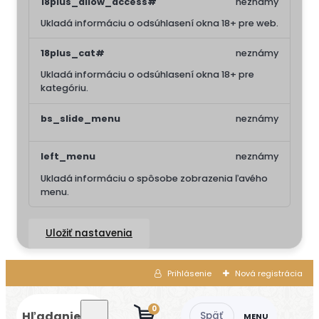
18plus_allow_access#
neznámy
Ukladá informáciu o odsúhlasení okna 18+ pre web.
18plus_cat#
neznámy
Ukladá informáciu o odsúhlasení okna 18+ pre
kategóriu.
bs_slide_menu
neznámy
left_menu
neznámy
Ukladá informáciu o spôsobe zobrazenia ľavého
menu.
Uložiť nastavenia
Prihlásenie
Nová registrácia
0
Hľadanie