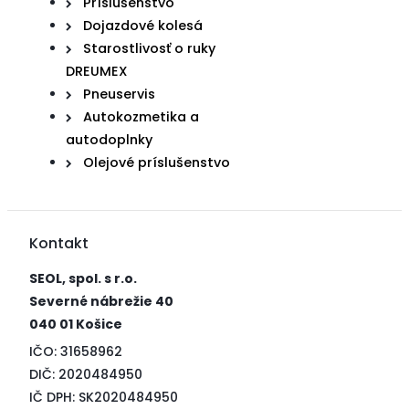
Príslušenstvo
Dojazdové kolesá
Starostlivosť o ruky
DREUMEX
Pneuservis
Autokozmetika a
autodoplnky
Olejové príslušenstvo
Kontakt
SEOL, spol. s r.o.
Severné nábrežie 40
040 01 Košice
IČO: 31658962
DIČ: 2020484950
IČ DPH: SK2020484950