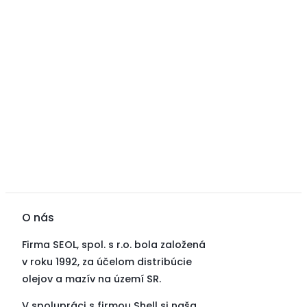
O nás
Firma SEOL, spol. s r.o. bola založená
v roku 1992, za účelom distribúcie
olejov a mazív na území SR.
V spolupráci s firmou Shell si naša