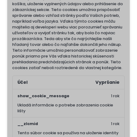
košíka, uloženie vyplnených údajov alebo prihlásenie do
zákazníckej sekcie.
Tieto cookies umožnia prispôsobiť
správanie alebo vzhľad stránky podľa Vašich potrieb,
napríklad voľba jazyka.
Vďaka týmto cookies môžu
majitelia aj developeri webu viac porozumieť správaniu
užívateľov a vyvijať stránku tak, aby bola čo najviac
prozákaznícka. Teda aby ste čo najrýchlejšie našli
hľadaný tovar alebo čo najľahšie dokončili jeho nákup.
Tieto informácie umožnia personalizovať zobrazenie
ponúk priamo pre Vás vďaka historickej skúsenosti
prehliadania predchádzajúcich stránok a ponúk.
Tieto
cookies zatiaľ neboli roztriedené do vlastnej kategórie.
Účel
Vypršanie
show_cookie_message
1 rok
Ukladá informácie o potrebe zobrazenia cookie
lišty
__zlcmid
1 rok
Tento súbor cookie sa používa na uloženie identity