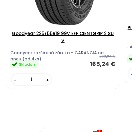
P
Goodyear 225/55R19 99V EFFICIENTGRIP 2 SU
V
J
Goodyear rozšírená záruka - GARANCIA na
263,84 €
pneu (od 4ks)
165,24 €
Skladom
-
+