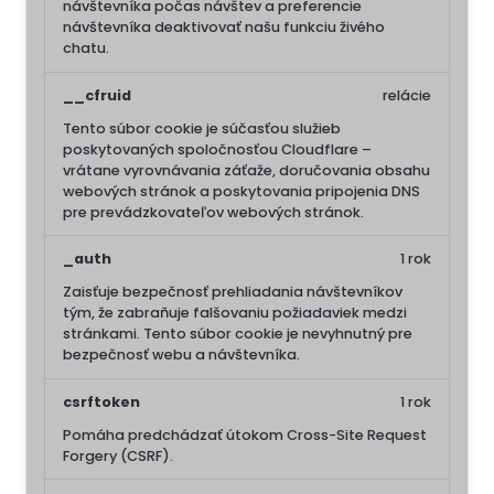
návštevníka počas návštev a preferencie
návštevníka deaktivovať našu funkciu živého
chatu.
__cfruid
relácie
Tento súbor cookie je súčasťou služieb
poskytovaných spoločnosťou Cloudflare –
vrátane vyrovnávania záťaže, doručovania obsahu
webových stránok a poskytovania pripojenia DNS
pre prevádzkovateľov webových stránok.
_auth
1 rok
Zaisťuje bezpečnosť prehliadania návštevníkov
tým, že zabraňuje falšovaniu požiadaviek medzi
stránkami. Tento súbor cookie je nevyhnutný pre
bezpečnosť webu a návštevníka.
csrftoken
1 rok
Pomáha predchádzať útokom Cross-Site Request
Forgery (CSRF).