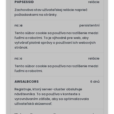
PHPSESSID
relácie
Zachováva stav užívateľskej relácie naprieč
požiadavkami na stránky.
rc::a
persistentní
Tento súbor cookie sa používa na rozlíšenie medzi
ľuďmi a robotmi. To je výhodné pre web, aby
vytvárať platné správy o používaní ich webových
stránok.
rc::c
relácie
Tento súbor cookie sa používa na rozlíšenie medzi
ľuďmi a robotmi.
AWSALBCORS
6 dnů
Registruje, ktorý server-cluster obsluhuje
návštevníka. To sa používa v kontexte s
vyrovnávaním záťaže, aby sa optimalizovala
užívateľská skúsenosť.