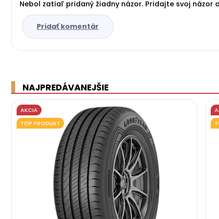
Nebol zatiaľ pridaný žiadny názor. Pridajte svoj názor 
Pridať komentár
NAJPREDÁVANEJŠIE
AKCIA
A
TOP PRODUKT
T