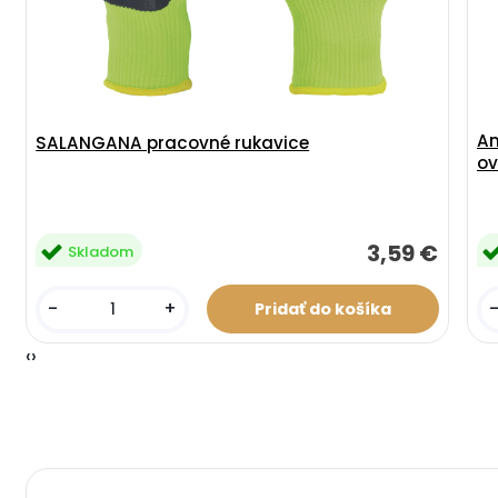
An
SALANGANA pracovné rukavice
ov
3,59 €
Skladom
-
+
‹
›