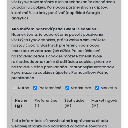
všetky webové stránky a ich prechádzaním dochádza k
ukladaniu cookies. Pomocou partnerských skriptov,
ktoré môžu stránky používať (napríklad Google
analytics
Ako môžem nastaviť prácu webu s cookies?
Napriek tomu, že odporúčame povoliť používanie
všetkých typov cookies, prácu webu s nimi môžete
nastaviť podľa vlastných preferencií pomocou
checkboxov zobrazených nižšie. Po odsúhlasení
nastavenia práce s cookies môžete zmeniť svoje
rozhodnutie zmazaním či editáciou cookies priamo v
nastavení Vášho prehliadača. Podrobnejšie informácie
k premazaniu cookies nájdete v Pomocníkovi Vášho
prehliadača.
Nutné
Preferenčné
Štatistické
Marketingové
Nutné
Preferenčné
Štatistické
Marketingové
N
(13)
(1)
(15)
(15)
(
Tieto informácie sú nevyhnutné k správnemu chodu
webovej stránky ako napríklad vkladanie tovaru do